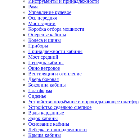
Инструменты и принадлежности
Рама
Управление рулевое
Ось передняя
Мост задний
Коробка отбора мощности
Оперенье кабины
Колёса и шины
Приборы
Принадлежности кабины
Мост средний
Передок кабины
Окно ветровое
Вентиляция и отопление
Дверь боковая
Боковина кабины
Платформа
Сиденье
Устройство подъёмное и опрокидывающее платфо
Устройство седельно-сцепное
Валы карданные
Задок кабины
Основание кабины
Лебедка и принадлежности
Крыша кабины