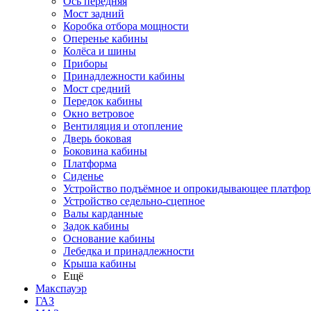
Ось передняя
Мост задний
Коробка отбора мощности
Оперенье кабины
Колёса и шины
Приборы
Принадлежности кабины
Мост средний
Передок кабины
Окно ветровое
Вентиляция и отопление
Дверь боковая
Боковина кабины
Платформа
Сиденье
Устройство подъёмное и опрокидывающее платфо
Устройство седельно-сцепное
Валы карданные
Задок кабины
Основание кабины
Лебедка и принадлежности
Крыша кабины
Ещё
Макспауэр
ГАЗ