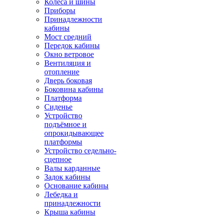
Колёса и шины
Приборы
Принадлежности
кабины
Мост средний
Передок кабины
Окно ветровое
Вентиляция и
отопление
Дверь боковая
Боковина кабины
Платформа
Сиденье
Устройство
подъёмное и
опрокидывающее
платформы
Устройство седельно-
сцепное
Валы карданные
Задок кабины
Основание кабины
Лебедка и
принадлежности
Крыша кабины