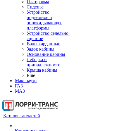
Платформа
Сиденье
Устройство
подъёмное и
опрокидывающее
платформы
Устройство седельно-
сцепное
Валы карданные
Задок кабины
Основание кабины
Лебедка и
принадлежности
Крыша кабины
Ещё
Макспауэр
ГАЗ
МАЗ
Каталог запчастей
Карданные валы