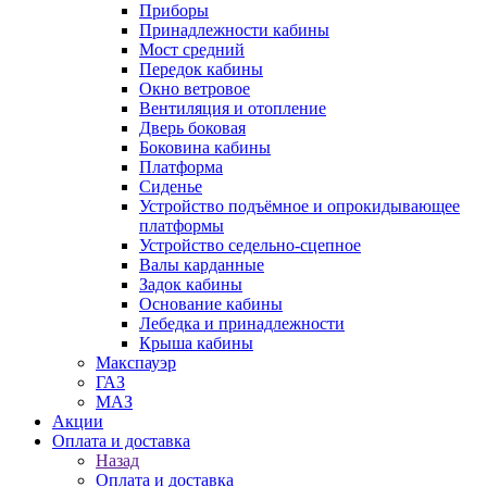
Приборы
Принадлежности кабины
Мост средний
Передок кабины
Окно ветровое
Вентиляция и отопление
Дверь боковая
Боковина кабины
Платформа
Сиденье
Устройство подъёмное и опрокидывающее
платформы
Устройство седельно-сцепное
Валы карданные
Задок кабины
Основание кабины
Лебедка и принадлежности
Крыша кабины
Макспауэр
ГАЗ
МАЗ
Акции
Оплата и доставка
Назад
Оплата и доставка