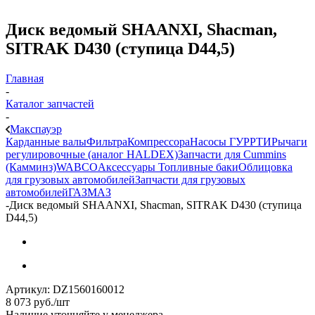
Диск ведомый SHAANXI, Shacman,
SITRAK D430 (ступица D44,5)
Главная
-
Каталог запчастей
-
Макспауэр
Карданные валы
Фильтра
Компрессора
Насосы ГУР
РТИ
Рычаги
регулировочные (аналог HALDEX)
Запчасти для Cummins
(Камминз)
WABCO
Аксессуары
Топливные баки
Облицовка
для грузовых автомобилей
Запчасти для грузовых
автомобилей
ГАЗ
МАЗ
-
Диск ведомый SHAANXI, Shacman, SITRAK D430 (ступица
D44,5)
Артикул:
DZ1560160012
8 073
руб.
/шт
Наличие уточняйте у менеджера