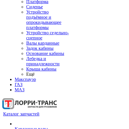
Платформа
Сиденье
Устройство
подъёмное и
опрокидывающее
платформы
Устройство седельно-
сцепное
Валы карданные
Задок кабины
Основание кабины
Лебедка и
принадлежности
Крыша кабины
Ещё
Макспауэр
ГАЗ
МАЗ
Каталог запчастей
Карданные валы