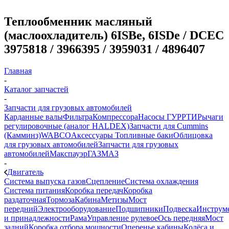
Теплообменник масляный
(маслоохладитель) 6ISBe, 6ISDe / DCEC
3975818 / 3966395 / 3959031 / 4896407
Главная
-
Каталог запчастей
-
Запчасти для грузовых автомобилей
Карданные валы
Фильтра
Компрессора
Насосы ГУР
РТИ
Рычаги
регулировочные (аналог HALDEX)
Запчасти для Cummins
(Камминз)
WABCO
Аксессуары
Топливные баки
Облицовка
для грузовых автомобилей
Запчасти для грузовых
автомобилей
Макспауэр
ГАЗ
МАЗ
-
Двигатель
Система выпуска газов
Сцепление
Система охлаждения
Система питания
Коробка передач
Коробка
раздаточная
Тормоза
Кабина
Метизы
Мост
передний
Электрооборудование
Подшипники
Подвеска
Инструм
и принадлежности
Рама
Управление рулевое
Ось передняя
Мост
задний
Коробка отбора мощности
Оперенье кабины
Колёса и