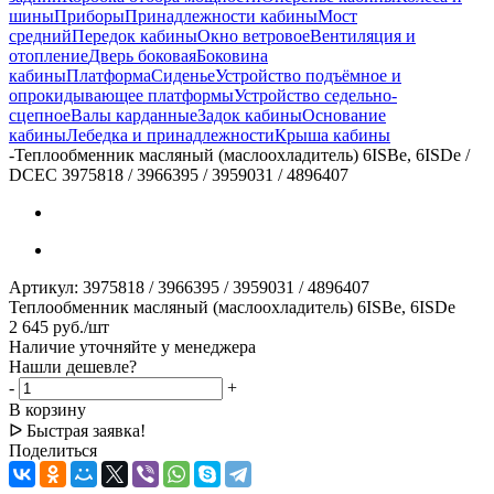
шины
Приборы
Принадлежности кабины
Мост
средний
Передок кабины
Окно ветровое
Вентиляция и
отопление
Дверь боковая
Боковина
кабины
Платформа
Сиденье
Устройство подъёмное и
опрокидывающее платформы
Устройство седельно-
сцепное
Валы карданные
Задок кабины
Основание
кабины
Лебедка и принадлежности
Крыша кабины
-
Теплообменник масляный (маслоохладитель) 6ISBe, 6ISDe /
DCEC 3975818 / 3966395 / 3959031 / 4896407
Артикул:
3975818 / 3966395 / 3959031 / 4896407
Теплообменник масляный (маслоохладитель) 6ISBe, 6ISDe
2 645
руб.
/шт
Наличие уточняйте у менеджера
Нашли дешевле?
-
+
В корзину
ᐅ Быстрая заявка!
Поделиться