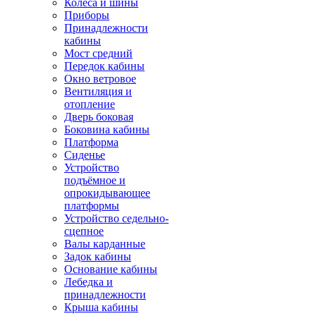
Колёса и шины
Приборы
Принадлежности
кабины
Мост средний
Передок кабины
Окно ветровое
Вентиляция и
отопление
Дверь боковая
Боковина кабины
Платформа
Сиденье
Устройство
подъёмное и
опрокидывающее
платформы
Устройство седельно-
сцепное
Валы карданные
Задок кабины
Основание кабины
Лебедка и
принадлежности
Крыша кабины