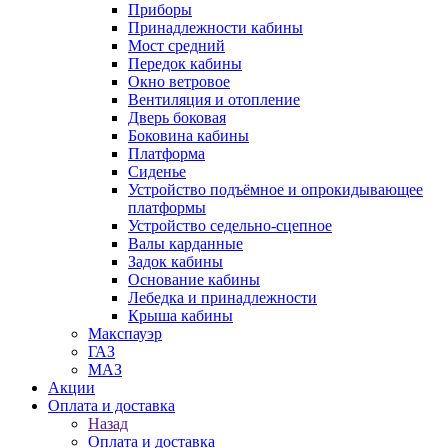
Приборы
Принадлежности кабины
Мост средний
Передок кабины
Окно ветровое
Вентиляция и отопление
Дверь боковая
Боковина кабины
Платформа
Сиденье
Устройство подъёмное и опрокидывающее
платформы
Устройство седельно-сцепное
Валы карданные
Задок кабины
Основание кабины
Лебедка и принадлежности
Крыша кабины
Макспауэр
ГАЗ
МАЗ
Акции
Оплата и доставка
Назад
Оплата и доставка