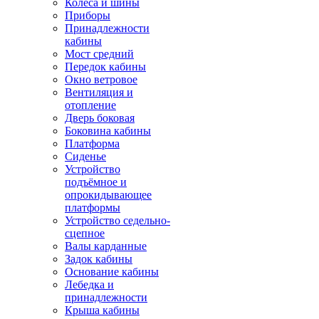
Колёса и шины
Приборы
Принадлежности
кабины
Мост средний
Передок кабины
Окно ветровое
Вентиляция и
отопление
Дверь боковая
Боковина кабины
Платформа
Сиденье
Устройство
подъёмное и
опрокидывающее
платформы
Устройство седельно-
сцепное
Валы карданные
Задок кабины
Основание кабины
Лебедка и
принадлежности
Крыша кабины