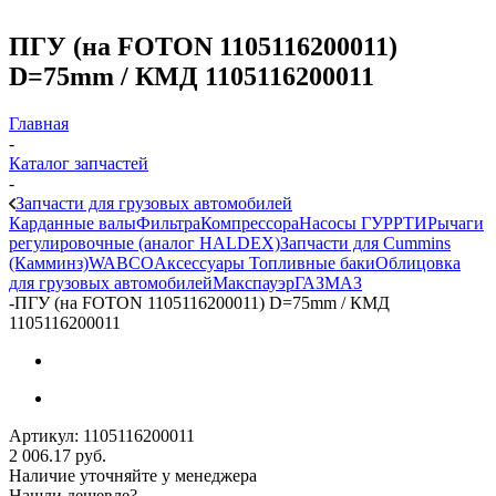
ПГУ (на FOTON 1105116200011)
D=75mm / КМД 1105116200011
Главная
-
Каталог запчастей
-
Запчасти для грузовых автомобилей
Карданные валы
Фильтра
Компрессора
Насосы ГУР
РТИ
Рычаги
регулировочные (аналог HALDEX)
Запчасти для Cummins
(Камминз)
WABCO
Аксессуары
Топливные баки
Облицовка
для грузовых автомобилей
Макспауэр
ГАЗ
МАЗ
-
ПГУ (на FOTON 1105116200011) D=75mm / КМД
1105116200011
Артикул:
1105116200011
2 006.17
руб.
Наличие уточняйте у менеджера
Нашли дешевле?