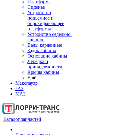
Платформа
Сиденье
Устройство
подъёмное и
опрокидывающее
платформы
Устройство седельно-
сцепное
Валы карданные
Задок кабины
Основание кабины
Лебедка и
принадлежности
Крыша кабины
Ещё
Макспауэр
ГАЗ
МАЗ
Каталог запчастей
Карданные валы