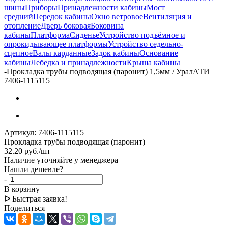
шины
Приборы
Принадлежности кабины
Мост
средний
Передок кабины
Окно ветровое
Вентиляция и
отопление
Дверь боковая
Боковина
кабины
Платформа
Сиденье
Устройство подъёмное и
опрокидывающее платформы
Устройство седельно-
сцепное
Валы карданные
Задок кабины
Основание
кабины
Лебедка и принадлежности
Крыша кабины
-
Прокладка трубы подводящая (паронит) 1,5мм / УралАТИ
7406-1115115
Артикул:
7406-1115115
Прокладка трубы подводящая (паронит)
32.20
руб.
/шт
Наличие уточняйте у менеджера
Нашли дешевле?
-
+
В корзину
ᐅ Быстрая заявка!
Поделиться