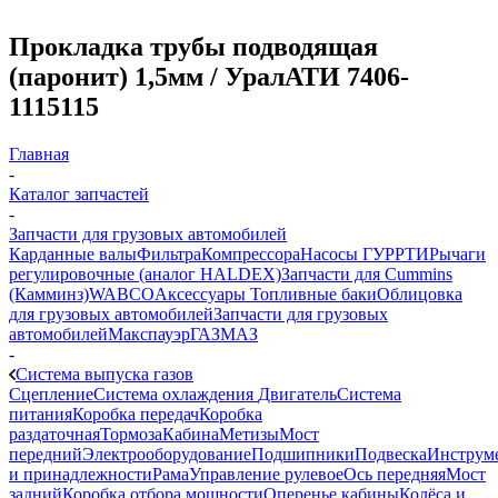
Прокладка трубы подводящая
(паронит) 1,5мм / УралАТИ 7406-
1115115
Главная
-
Каталог запчастей
-
Запчасти для грузовых автомобилей
Карданные валы
Фильтра
Компрессора
Насосы ГУР
РТИ
Рычаги
регулировочные (аналог HALDEX)
Запчасти для Cummins
(Камминз)
WABCO
Аксессуары
Топливные баки
Облицовка
для грузовых автомобилей
Запчасти для грузовых
автомобилей
Макспауэр
ГАЗ
МАЗ
-
Система выпуска газов
Сцепление
Система охлаждения
Двигатель
Система
питания
Коробка передач
Коробка
раздаточная
Тормоза
Кабина
Метизы
Мост
передний
Электрооборудование
Подшипники
Подвеска
Инструм
и принадлежности
Рама
Управление рулевое
Ось передняя
Мост
задний
Коробка отбора мощности
Оперенье кабины
Колёса и