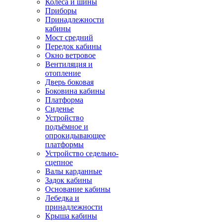
Колёса и шины
Приборы
Принадлежности
кабины
Мост средний
Передок кабины
Окно ветровое
Вентиляция и
отопление
Дверь боковая
Боковина кабины
Платформа
Сиденье
Устройство
подъёмное и
опрокидывающее
платформы
Устройство седельно-
сцепное
Валы карданные
Задок кабины
Основание кабины
Лебедка и
принадлежности
Крыша кабины