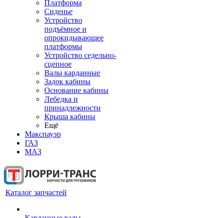
Платформа
Сиденье
Устройство
подъёмное и
опрокидывающее
платформы
Устройство седельно-
сцепное
Валы карданные
Задок кабины
Основание кабины
Лебедка и
принадлежности
Крыша кабины
Ещё
Макспауэр
ГАЗ
МАЗ
Каталог запчастей
Карданные валы