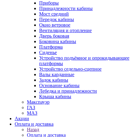
Приборы
Принадлежности кабины
Мост средний
Передок кабины
Окно ветровое
Вентиляция и отопление
Дверь боковая
Боковина кабины
Платформа
Сиденье
Устройство подъёмное и опрокидывающее
платформы
Устройство седельно-сцепное
Валы карданные
Задок кабины
Основание кабины
Лебедка и принадлежности
Крыша кабины
Макспауэр
ГАЗ
МАЗ
Акции
Оплата и доставка
Назад
Оплата и доставка